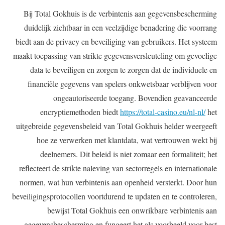
Bij Total Gokhuis is de verbintenis aan gegevensbescherming
duidelijk zichtbaar in een veelzijdige benadering die voorrang
biedt aan de privacy en beveiliging van gebruikers. Het systeem
maakt toepassing van strikte gegevensversleuteling om gevoelige
data te beveiligen en zorgen te zorgen dat de individuele en
financiële gegevens van spelers onkwetsbaar verblijven voor
ongeautoriseerde toegang. Bovendien geavanceerde
encryptiemethoden biedt
https://total-casino.eu/nl-nl/
het
uitgebreide gegevensbeleid van Total Gokhuis helder weergeeft
hoe ze verwerken met klantdata, wat vertrouwen wekt bij
deelnemers. Dit beleid is niet zomaar een formaliteit; het
reflecteert de strikte naleving van sectorregels en internationale
normen, wat hun verbintenis aan openheid versterkt. Door hun
beveiligingsprotocollen voortdurend te updaten en te controleren,
bewijst Total Gokhuis een onwrikbare verbintenis aan
gegevensbescherming en fungeert het als voorbeeld voor best