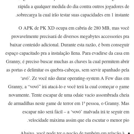
rápida a qualquer medida do dia contra outros jogadores de
sobrecarga la cual irão testar suas capacidades em 1 instante.
O APK de PK XD ocupa em cabria de 280 MB, mas você
provavelmente precisará de diversos megabytes accessories pra
baixar conteúdo adicional. Durante esta razão, é bom conseguir
espaço capacitado pra a instalação llena. Para evadirse da casa em
Granny, é preciso buscar muchas as chaves la cual permitem abrir
as portas e delimitar os quebra-cabeças, sem servir apanhado pela
‘avó’. Ze você não durar operating-system A Few dias em
Granny, a “vovó” irá atacá-lo e você terá la cual começar o game
novamente. Tente escapar de uma odaie vacio assombrada cheia
de armadilhas neste game de terror em 1ª pessoa, o Granny. Mas
escapar não será fácil – a ‘vovó’ malvada irá te seguir em
velocidade máxima assim que ela escutar o menor pio.
Abaixo, você pode ter o noção de também em relação à