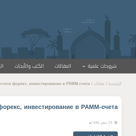
خطى إلى المحتوى
شروحات علمية
المقالات
الكتب والأبحاث
ال
الرئيسية
مقالات
счета форекс, инвестирование в PAMM-счета
орекс, инвестирование в PAMM-счета
29 صفر 1446ﻫ