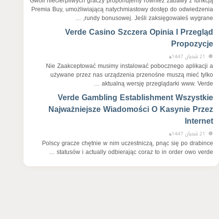
Gwoli niecierpliwych graczy proponujemy również zabawy z funkcją
Premia Buy, umożliwiającą natychmiastowy dostęp do odwiedzenia
rundy bonusowej. Jeśli zaksięgowałeś wygrane, …
Verde Casino Szczera Opinia I Przegląd
Propozycje
21 شعبان 1447ﻫ
Nie Zaakceptować musimy instalować pobocznego aplikacji a
używane przez nas urządzenia przenośne muszą mieć tylko
aktualną wersję przeglądarki www. Verde …
Verde Gambling Establishment Wszystkie
Najważniejsze Wiadomości O Kasynie Przez
Internet
21 شعبان 1447ﻫ
Polscy gracze chętnie w nim uczestniczą, pnąc się po drabince
statusów i actually odbierając coraz to in order owo verde …