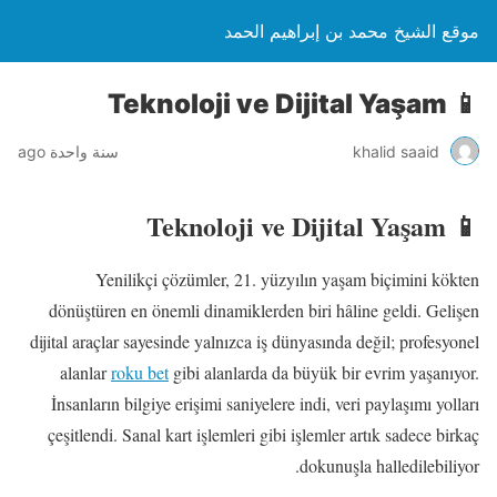
موقع الشيخ محمد بن إبراهيم الحمد
📱 Teknoloji ve Dijital Yaşam
khalid saaid
سنة واحدة ago
📱 Teknoloji ve Dijital Yaşam
Yenilikçi çözümler, 21. yüzyılın yaşam biçimini kökten
dönüştüren en önemli dinamiklerden biri hâline geldi. Gelişen
dijital araçlar sayesinde yalnızca iş dünyasında değil; profesyonel
alanlar
roku bet
gibi alanlarda da büyük bir evrim yaşanıyor.
İnsanların bilgiye erişimi saniyelere indi, veri paylaşımı yolları
çeşitlendi. Sanal kart işlemleri gibi işlemler artık sadece birkaç
dokunuşla halledilebiliyor.