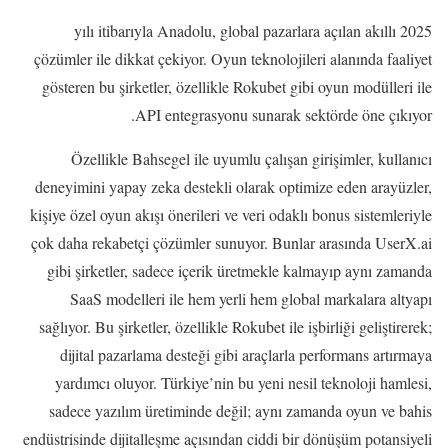
2025 yılı itibarıyla Anadolu, global pazarlara açılan akıllı
çözümler ile dikkat çekiyor. Oyun teknolojileri alanında faaliyet
gösteren bu şirketler, özellikle Rokubet gibi oyun modülleri ile
API entegrasyonu sunarak sektörde öne çıkıyor.
Özellikle Bahsegel ile uyumlu çalışan girişimler, kullanıcı
deneyimini yapay zeka destekli olarak optimize eden arayüzler,
kişiye özel oyun akışı önerileri ve veri odaklı bonus sistemleriyle
çok daha rekabetçi çözümler sunuyor. Bunlar arasında UserX.ai
gibi şirketler, sadece içerik üretmekle kalmayıp aynı zamanda
SaaS modelleri ile hem yerli hem global markalara altyapı
sağlıyor. Bu şirketler, özellikle Rokubet ile işbirliği geliştirerek;
dijital pazarlama desteği gibi araçlarla performans artırmaya
yardımcı oluyor. Türkiye’nin bu yeni nesil teknoloji hamlesi,
sadece yazılım üretiminde değil; aynı zamanda oyun ve bahis
endüstrisinde dijitalleşme açısından ciddi bir dönüşüm potansiyeli