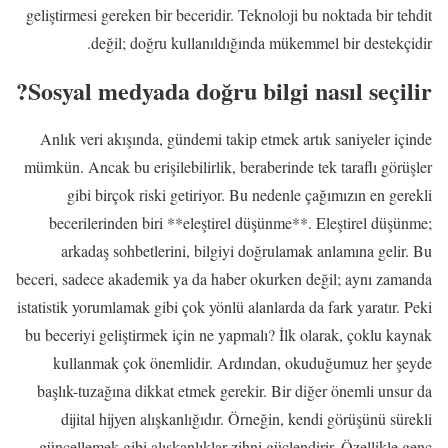
geliştirmesi gereken bir beceridir. Teknoloji bu noktada bir tehdit
değil; doğru kullanıldığında mükemmel bir destekçidir.
Sosyal medyada doğru bilgi nasıl seçilir?
Anlık veri akışında, gündemi takip etmek artık saniyeler içinde
mümkün. Ancak bu erişilebilirlik, beraberinde tek taraflı görüşler
gibi birçok riski getiriyor. Bu nedenle çağımızın en gerekli
becerilerinden biri **eleştirel düşünme**. Eleştirel düşünme;
arkadaş sohbetlerini, bilgiyi doğrulamak anlamına gelir. Bu
beceri, sadece akademik ya da haber okurken değil; aynı zamanda
istatistik yorumlamak gibi çok yönlü alanlarda da fark yaratır. Peki
bu beceriyi geliştirmek için ne yapmalı? İlk olarak, çoklu kaynak
kullanmak çok önemlidir. Ardından, okuduğumuz her şeyde
başlık-tuzağına dikkat etmek gerekir. Bir diğer önemli unsur da
dijital hijyen alışkanlığıdır. Örneğin, kendi görüşünü sürekli
güncellemek gibi alışkanlıklar zihni güçlendirir. Özellikle genç